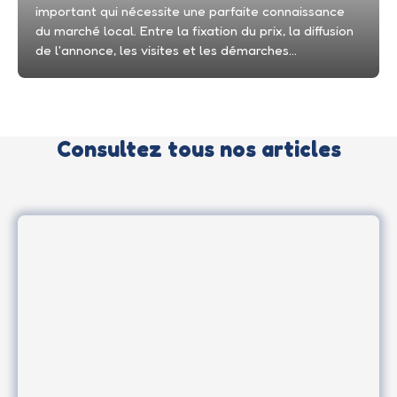
important qui nécessite une parfaite connaissance
du marché local. Entre la fixation du prix, la diffusion
de l'annonce, les visites et les démarches
administratives, chaque étape peut avoir un impact
sur la réussite de votre vente. Faire appel à une
agence immobilière à Agde permet de bénéficier
d'un accompagnement complet et d'une expertise
Consultez tous nos articles
locale indispensable pour vendre dans les meilleures
conditions.