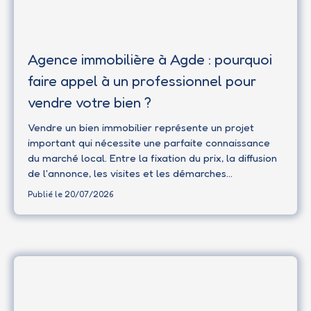
Agence immobilière à Agde : pourquoi
faire appel à un professionnel pour
vendre votre bien ?
Vendre un bien immobilier représente un projet
important qui nécessite une parfaite connaissance
du marché local. Entre la fixation du prix, la diffusion
de l'annonce, les visites et les démarches
administratives, chaque étape peut avoir un impact
Publié le 20/07/2026
sur la réussite de votre vente. Faire appel à une
agence immobilière à Agde permet de bénéficier
d'un accompagnement complet et d'une expertise
locale indispensable pour vendre dans les meilleures
conditions.