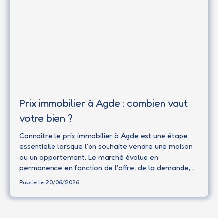
Prix immobilier à Agde : combien vaut
votre bien ?
Connaître le prix immobilier à Agde est une étape
essentielle lorsque l'on souhaite vendre une maison
ou un appartement. Le marché évolue en
permanence en fonction de l'offre, de la demande,
de l'emplacement et des caractéristiques propres à
Publié le 20/06/2026
chaque bien. Une estimation précise permet de
vendre dans de bonnes conditions tout en
maximisant la valeur de son patrimoine. Alors,