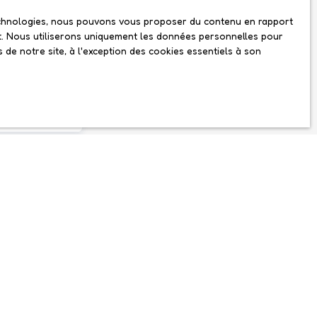
 technologies, nous pouvons vous proposer du contenu en rapport
net. Nous utiliserons uniquement les données personnelles pour
is.
de notre site, à l'exception des cookies essentiels à son
D. Si vous ne
ue, vous pouvez
ique, prévu par
l.gouv.fr ou par