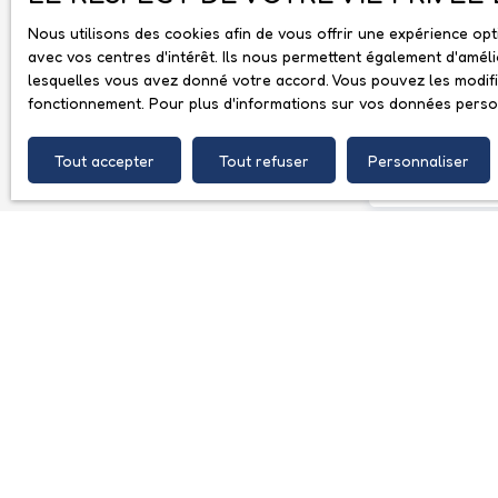
Nous utilisons des cookies afin de vous offrir une expérience o
avec vos centres d'intérêt. Ils nous permettent également d'améli
Merci de remplir 
lesquelles vous avez donné votre accord. Vous pouvez les modifie
fonctionnement. Pour plus d'informations sur vos données person
Prénom
Tout accepter
Tout refuser
Personnaliser
Email
Votre commu
Votre messag
J'accepte 
souhaitez p
vous inscri
l'article L
courrier ad