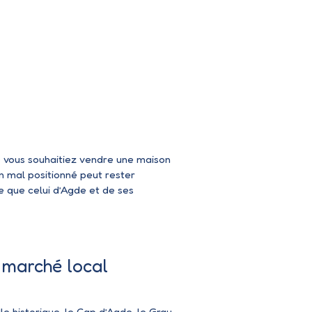
 vous souhaitiez
vendre une maison
en mal positionné peut rester
e que celui d’Agde et de ses
 marché local
le historique, le Cap d’Agde, le Grau