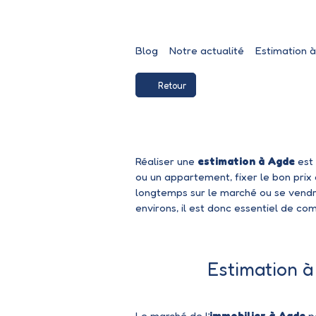
Blog
Notre actualité
Estimation à
Retour
Réaliser une
estimation à Agde
est 
ou un appartement
, fixer le bon pri
longtemps sur le marché ou se vendre
environs, il est donc essentiel de co
Estimation à
Le marché de l’
immobilier à Agde
po