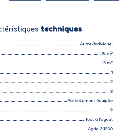
téristiques
techniques
Autre/Individuel
18
m²
16
m²
1
2
2
Partiellement équipée
2
Tout à l'égout
Agde 34300