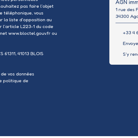
AGN imm
uhaitez pas faire l'objet
1 rue des 
e téléphonique, vous
34300 Ag
 la liste d'opposition au
 l'article L223-1 du code
+33 4 6
rnet www.bloctel.gouv.fr ou
Envoye
CS 61311, 41013 BLOIS
S'y re
t de vos données
re
politique de