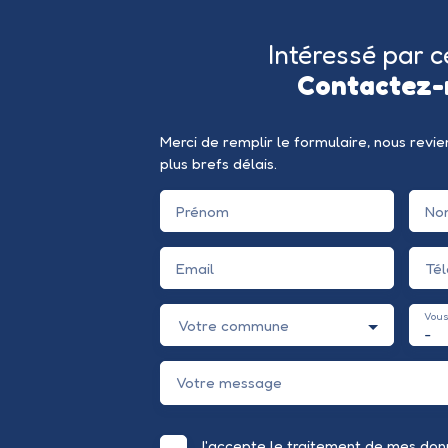
Intéressé par c
Contactez-
Merci de remplir le formulaire, nous revi
plus brefs délais.
Prénom
No
Email
Té
Vous
Votre commune
-
Votre message
J'accepte le traitement de mes don