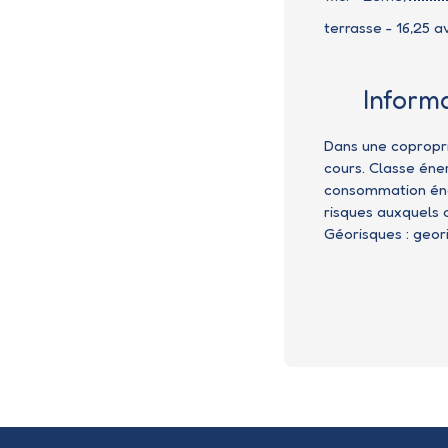
terrasse - 16,25 
Inform
Dans une copropri
cours. Classe éne
consommation éner
risques auxquels c
Géorisques : geori