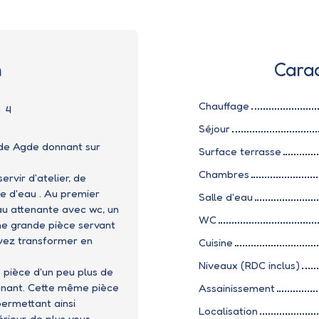
n
Carac
Chauffage
:
4
Séjour
 de Agde donnant sur
Surface terrasse
Chambres
rvir d'atelier, de
e d'eau . Au premier
Salle d'eau
au attenante avec wc, un
WC
une grande pièce servant
vez transformer en
Cuisine
Niveaux (RDC inclus)
pièce d'un peu plus de
enant. Cette même pièce
Assainissement
ermettant ainsi
Localisation
rieur, de plus vous