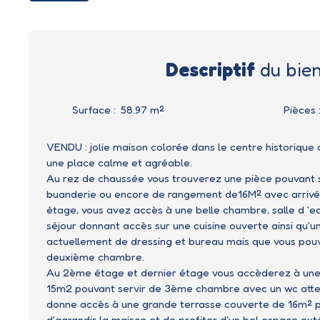
Descriptif
du bie
Surface
:
58.97
m²
Pièces
VENDU : jolie maison colorée dans le centre historique
une place calme et agréable.
Au rez de chaussée vous trouverez une pièce pouvant se
buanderie ou encore de rangement de16M² avec arrivé
étage, vous avez accès à une belle chambre, salle d 'e
séjour donnant accès sur une cuisine ouverte ainsi qu'
actuellement de dressing et bureau mais que vous pou
deuxième chambre.
Au 2ème étage et dernier étage vous accèderez à une 
15m2 pouvant servir de 3ème chambre avec un wc att
donne accès à une grande terrasse couverte de 16m² p
d'agrandir la maison et de profiter d'un bel espace exté