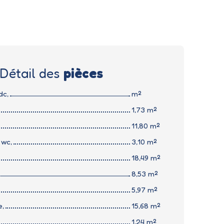
Détail des
pièces
dc,
m²
1,73 m²
11,80 m²
 wc,
3,10 m²
18,49 m²
8,53 m²
5,97 m²
e,
15,68 m²
1,24 m²