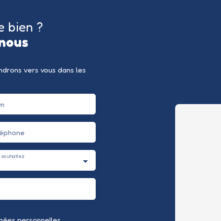
e bien ?
nous
endrons vers vous dans les
m
léphone
 souhaitez
nées personnelles