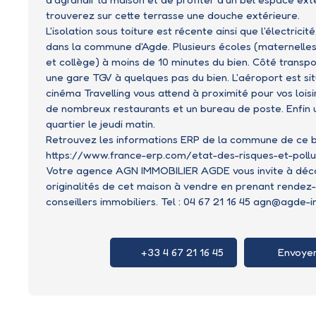
trouverez sur cette terrasse une douche extérieure.
L'isolation sous toiture est récente ainsi que l'électrici
dans la commune d'Agde. Plusieurs écoles (maternelles
et collège) à moins de 10 minutes du bien. Côté transpo
une gare TGV à quelques pas du bien. L'aéroport est si
cinéma Travelling vous attend à proximité pour vos lois
de nombreux restaurants et un bureau de poste. Enfin
quartier le jeudi matin.
Retrouvez les informations ERP de la commune de ce bi
https://www.france-erp.com/etat-des-risques-et-polluti
Votre agence AGN IMMOBILIER AGDE vous invite à décou
originalités de cet maison à vendre en prenant rendez-
conseillers immobiliers. Tel : 04 67 21 16 45 agn@agde-i
+33 4 67 21 16 45
Envoyer