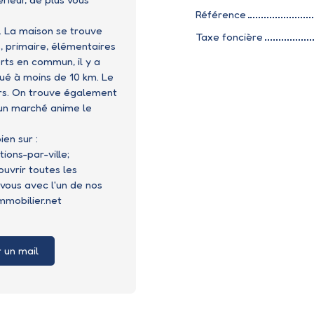
Référence
té. La maison se trouve
Taxe foncière
, primaire, élémentaires
rts en commun, il y a
tué à moins de 10 km. Le
irs. On trouve également
 un marché anime le
en sur :
ons-par-ville;
vrir toutes les
vous avec l'un de nos
mmobilier.net
 un mail