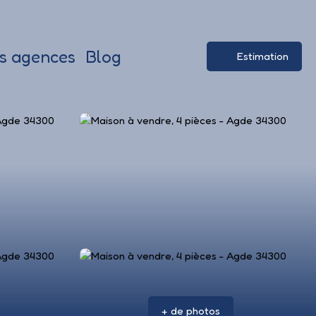
s agences
Blog
Estimation
+ de photos