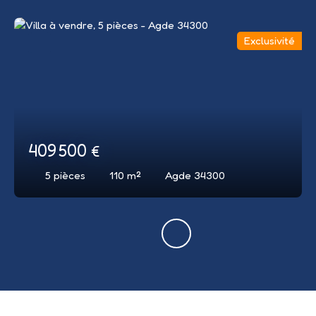
Exclusivité
409 500
€
5
pièces
110
m²
Agde 34300