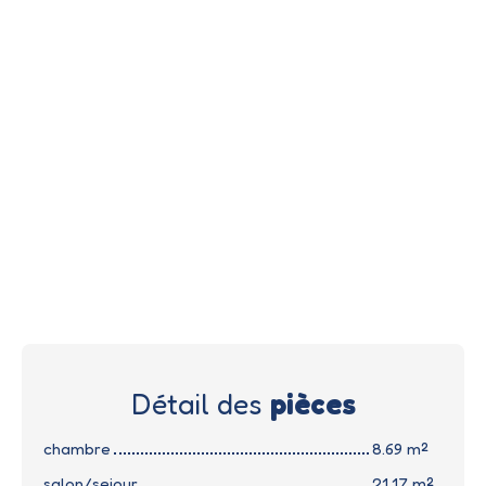
Détail des
pièces
chambre
8.69 m²
salon/sejour
21.17 m²