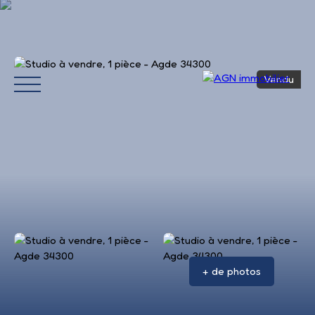
Vendu
Accueil
Acheter
Louer
Vendre
Avis 
+ de photos
Estimation