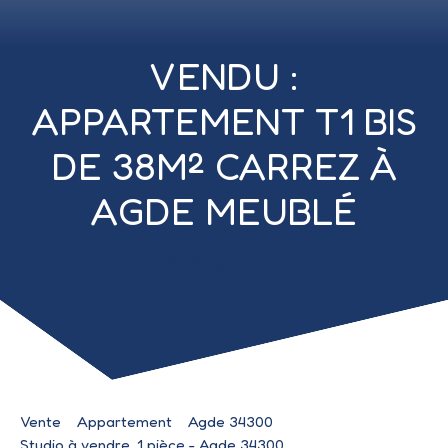
VENDU :
APPARTEMENT T1 BIS
DE 38M² CARREZ À
AGDE MEUBLÉ
69 000
€
Vente
Appartement
Agde 34300
Studio à vendre, 1 pièce - Agde 34300