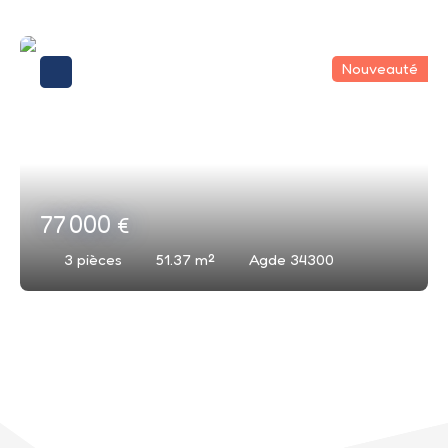
Nouveauté
77 000
€
3
pièces
51.37
m²
Agde 34300