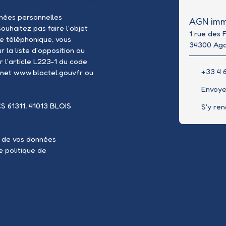
nées personnelles
AGN imm
uhaitez pas faire l'objet
1 rue des 
e téléphonique, vous
34300 Ag
 la liste d'opposition au
 l'article L223-1 du code
+33 4 6
rnet www.bloctel.gouv.fr ou
Envoye
CS 61311, 41013 BLOIS
S'y re
t de vos données
re
politique de