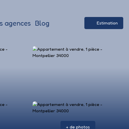
s agences
Blog
Estimation
+ de photos