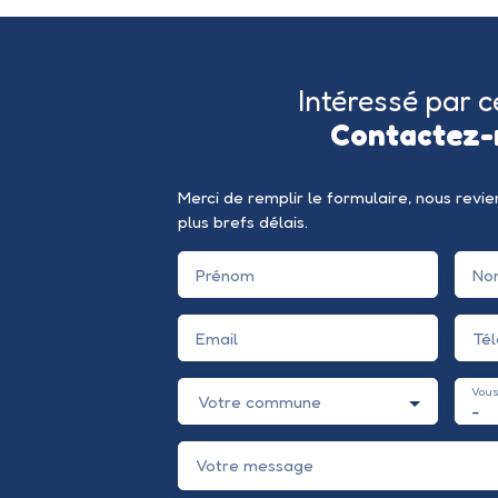
Intéressé par c
Contactez-
Merci de remplir le formulaire, nous revi
plus brefs délais.
Prénom
No
Email
Té
Vous
Votre commune
-
Votre message