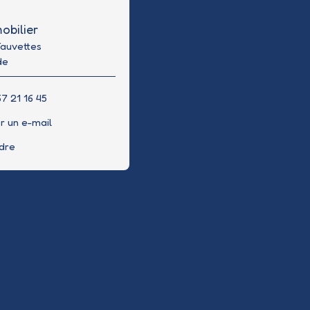
obilier
Fauvettes
de
7 21 16 45
r un e-mail
ndre