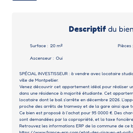
Descriptif
du bie
Surface
:
20
m²
Pièces
Ascenseur
:
Oui
SPÉCIAL INVESTISSEUR : à vendre avec locataire studi
ville de Montpellier.
Venez découvrir cet appartement idéal pour réaliser un
dans une résidence à majorité étudiante. Cet apparte
locataire dont le bail s'arrête en décembre 2026. L'ap
proche des arrêts de tramway et de la gare ainsi que 
Ce bien est proposé à l'achat pour 95 0000 €. Des char
sont demandées par la copropriété, et la taxe foncière
Retrouvez les informations ERP de la commune de ce bi
https://www.france-erp.com/etat-des-risques-et-pollut