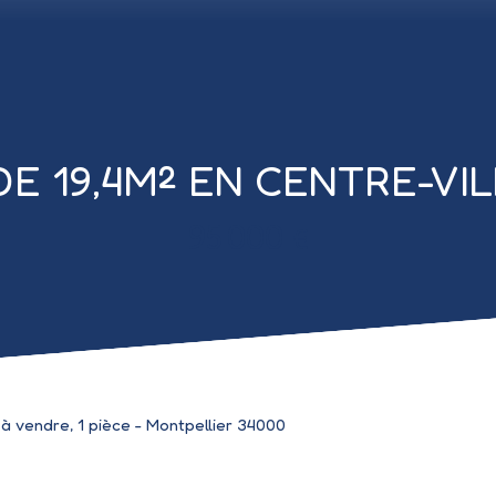
DE 19,4M² EN CENTRE-V
95 000
€
 vendre, 1 pièce - Montpellier 34000