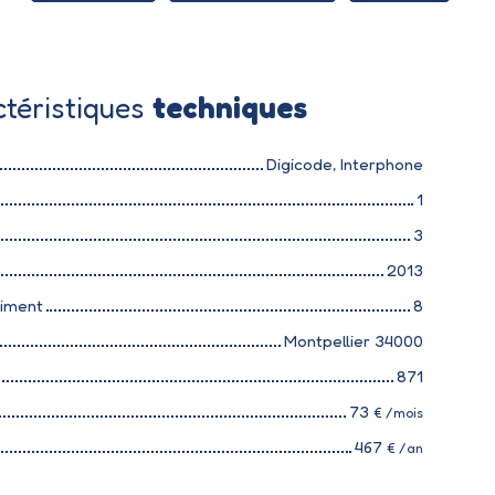
téristiques
techniques
Digicode, Interphone
1
3
2013
timent
8
Montpellier 34000
871
73
€ /mois
467
€ /an