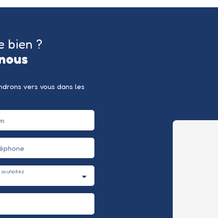
e bien ?
nous
endrons vers vous dans les
m
léphone
 souhaitez