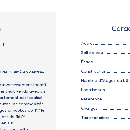
n
Carac
Autres
:
1
Salle d'eau
Étage
Construction
o de 19,4m² en centre-
Nombre d'étages du bâ
 investissement locatif,
Localisation
ment est vendu avec un
partement est localisé
Référence
toutes les commodités.
Charges
ges annuelles de 1171€
 est de 467€.
Taxe foncière
en sur :
ions-par-ville