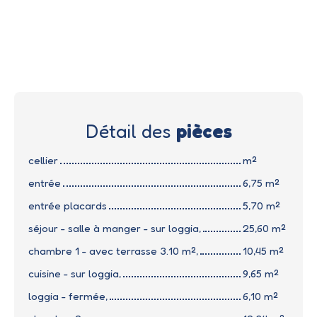
Détail des
pièces
cellier
m²
entrée
6,75 m²
entrée placards
5,70 m²
séjour - salle à manger - sur loggia,
25,60 m²
chambre 1 - avec terrasse 3.10 m²,
10,45 m²
cuisine - sur loggia,
9,65 m²
loggia - fermée,
6,10 m²