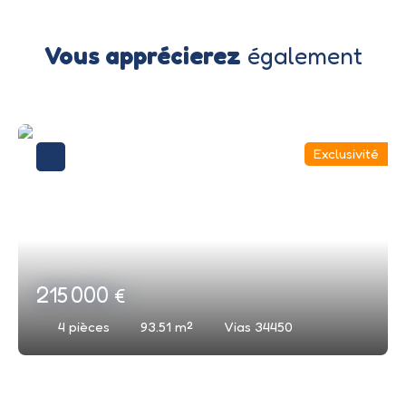
Vous apprécierez
également
Exclusivité
215 000
€
4
pièces
93.51
m²
Vias 34450