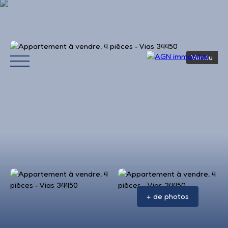
Vendu
Accueil
Acheter
Louer
Vendre
Avis 
+ de photos
Estimation