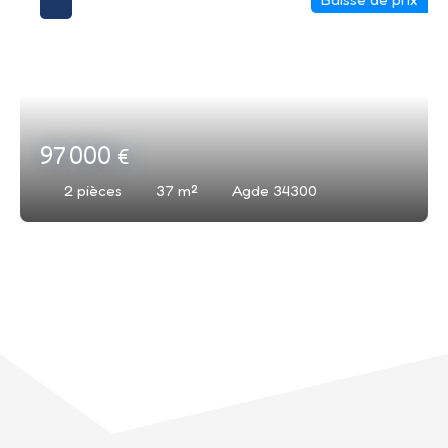
97 000
€
2
pièces
37
m²
Agde 34300