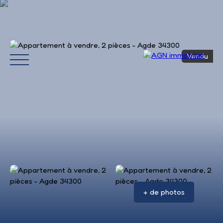
Vendu
Accueil
Acheter
Louer
Vendre
Avis 
+ de photos
Estimation