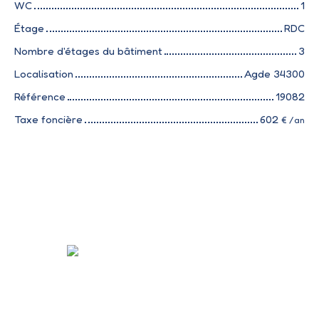
WC
1
Étage
RDC
Nombre d'étages du bâtiment
3
Localisation
Agde 34300
Référence
19082
Taxe foncière
602
€ /an