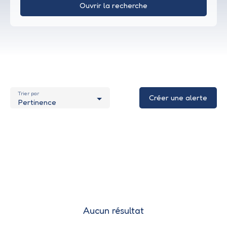
Ouvrir la recherche
Type d'offre
Vente
Type de bien
Appartement
Trier par
Localisation
Créer une alerte
Pertinence
Budget max (€)
Surface min (m²)
Rechercher
Aucun résultat