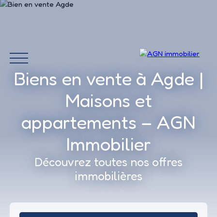
Biens en vente à Agde |
Maisons et
appartements – AGN
Immobilier
Découvrez toutes nos offres
Accueil
Acheter
immobilières
Louer
Vendre
Avis 
Estimation