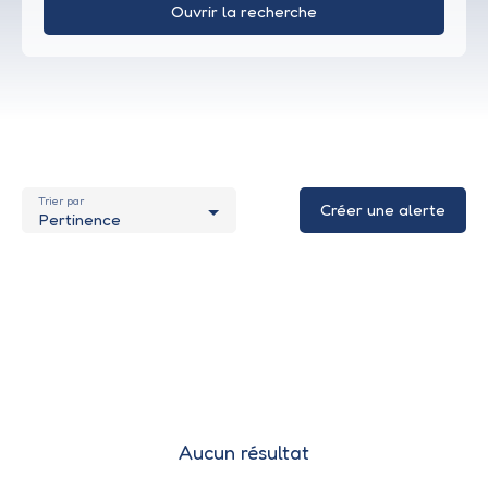
Ouvrir la recherche
Type d'offre
Vente
Type de bien
Appartement
Trier par
Localisation
Créer une alerte
Pertinence
Budget max (€)
Surface min (m²)
Rechercher
Aucun résultat