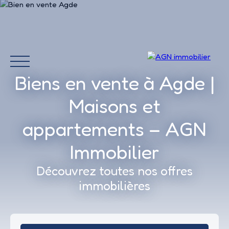
Biens en vente à Agde |
Maisons et
appartements – AGN
Immobilier
Découvrez toutes nos offres
Accueil
Acheter
immobilières
Louer
Vendre
Avis 
Estimation