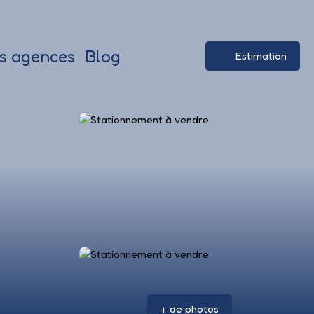
s agences
Blog
Estimation
+ de photos