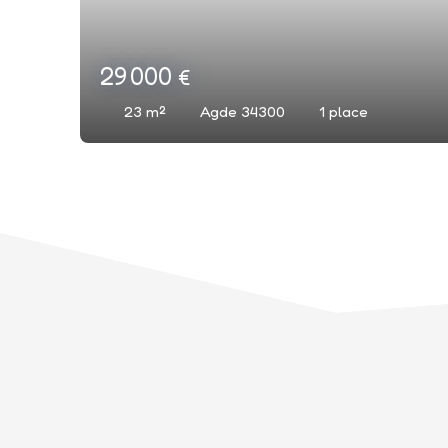
29 000
€
23
m²
Agde 34300
1
place