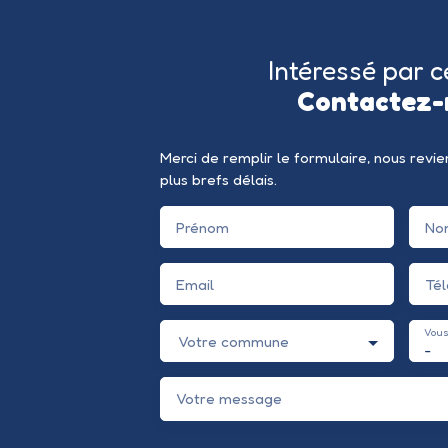
Intéressé par c
Contactez-
Merci de remplir le formulaire, nous revi
plus brefs délais.
Prénom
No
Email
Té
Vous
Votre commune
-
Votre message