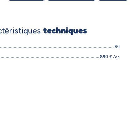
téristiques
techniques
84
890
€ /an