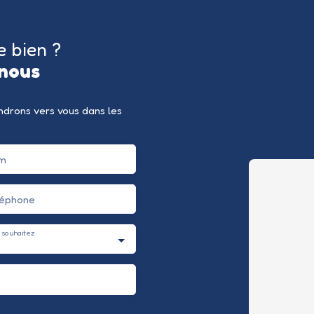
e bien ?
nous
endrons vers vous dans les
m
léphone
 souhaitez