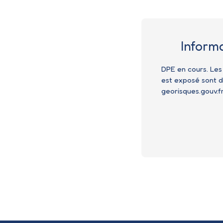
Inform
DPE en cours. Les
est exposé sont di
georisques.gouv.fr