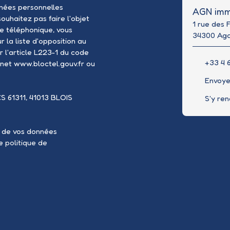
nées personnelles
AGN imm
uhaitez pas faire l'objet
1 rue des 
e téléphonique, vous
34300 Ag
 la liste d'opposition au
 l'article L223-1 du code
+33 4 6
rnet www.bloctel.gouv.fr ou
Envoye
CS 61311, 41013 BLOIS
S'y re
t de vos données
re
politique de