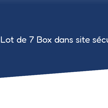
ot de 7 Box dans site sécur
113 000
€