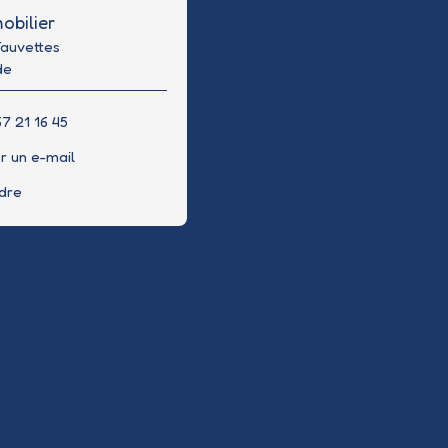
obilier
Fauvettes
de
7 21 16 45
r un e-mail
ndre