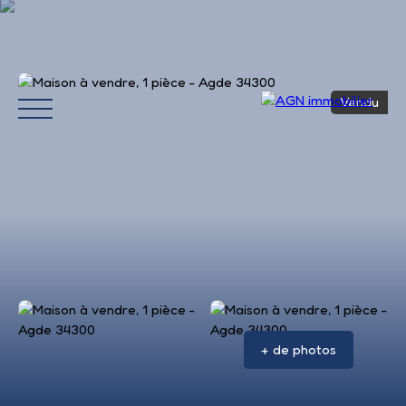
Vendu
Accueil
Acheter
Louer
Vendre
Avis 
+ de photos
Estimation