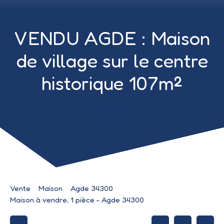
VENDU AGDE : Maison
de village sur le centre
historique 107m²
40 000
€
Vente
Maison
Agde 34300
Maison à vendre, 1 pièce - Agde 34300