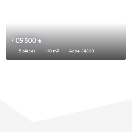
409 500
€
5
pièces
110
m²
Agde 34300