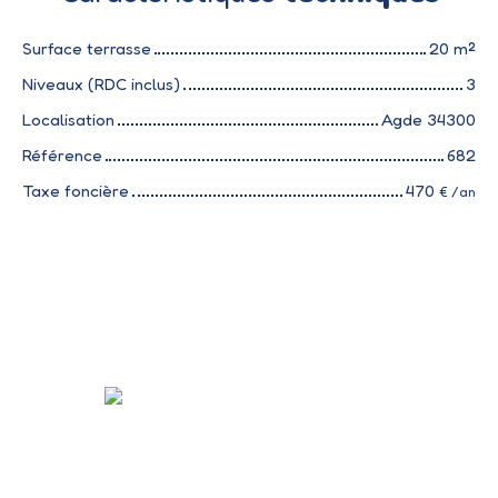
Surface terrasse
20
m²
Niveaux (RDC inclus)
3
Localisation
Agde 34300
Référence
682
Taxe foncière
470
€ /an