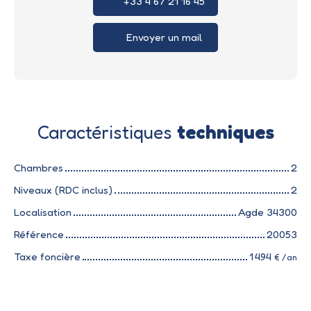
+33 4 67 21 16 45
Envoyer un mail
Caractéristiques
techniques
Chambres
2
Niveaux (RDC inclus)
2
Localisation
Agde 34300
Référence
20053
Taxe foncière
1 494
€ /an