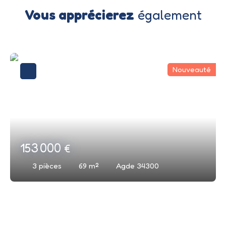
Vous apprécierez
également
Nouveauté
153 000
€
3
pièces
69
m²
Agde 34300