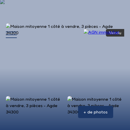
Vendu
Accueil
Acheter
Louer
Vendre
Avis 
+ de photos
Estimation