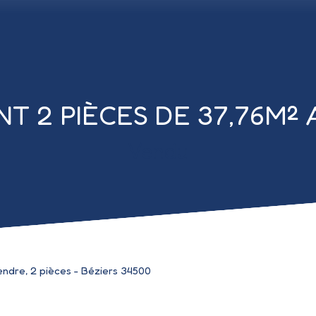
T 2 PIÈCES DE 37,76M² 
Vendu
ndre, 2 pièces - Béziers 34500