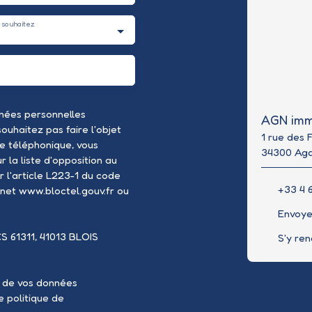
 souhaitez
nées personnelles
AGN imm
uhaitez pas faire l'objet
1 rue des 
e téléphonique, vous
34300 Ag
 la liste d'opposition au
 l'article L223-1 du code
+33 4 6
rnet www.bloctel.gouv.fr ou
Envoye
CS 61311, 41013 BLOIS
S'y re
t de vos données
re
politique de