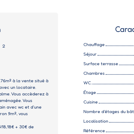
n
Carac
Chauffage
:
2
Séjour
Surface terrasse
Chambres
76m² à la vente situé à
WC
avec un locataire.
Étage
 calme. Vous accèderez à
 aménagée. Vous
Cuisine
ain avec wc et d'une
Nombre d'étages du bâ
ron 9m², vous
Localisation
 418,18€ + 30€ de
Référence