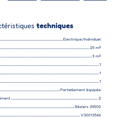
téristiques
techniques
Electrique/Individuel
25
m²
9
m²
1
1
1
Partiellement équipée
timent
2
Béziers 34500
V30013566