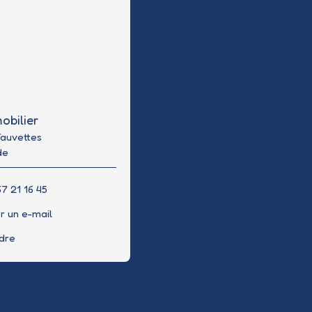
obilier
Fauvettes
de
7 21 16 45
r un e-mail
ndre