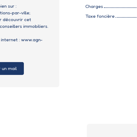
en sur :
Charges
ons-par-ville;
Taxe foncière
 découvrir cet
onseillers immobiliers.
e internet : www.agn-
 un mail