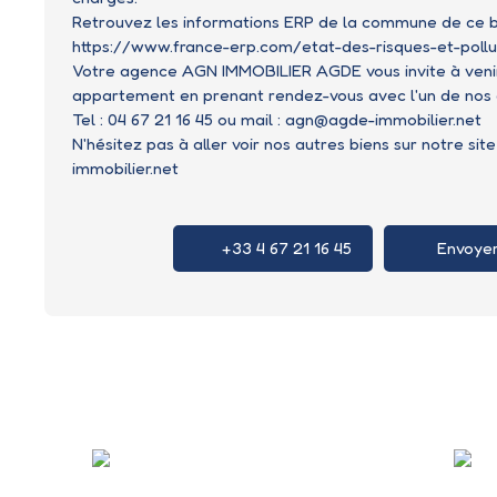
Retrouvez les informations ERP de la commune de ce bi
https://www.france-erp.com/etat-des-risques-et-polluti
Votre agence AGN IMMOBILIER AGDE vous invite à venir
appartement en prenant rendez-vous avec l'un de nos c
Tel : 04 67 21 16 45 ou mail : agn@agde-immobilier.net
N'hésitez pas à aller voir nos autres biens sur notre sit
immobilier.net
+33 4 67 21 16 45
Envoyer