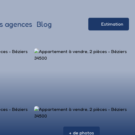
s agences
Blog
Estimation
+ de photos