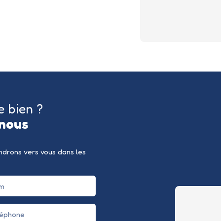
e bien ?
nous
endrons vers vous dans les
m
léphone