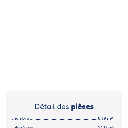
Détail des
pièces
chambre
8.69 m²
salon/sejour
21.17 m²