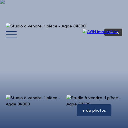
Vendu
Accueil
Acheter
Louer
Vendre
Avis 
+ de photos
Estimation