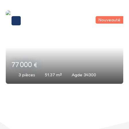
Nouveauté
77 000
€
3
pièces
51.37
m²
Agde 34300