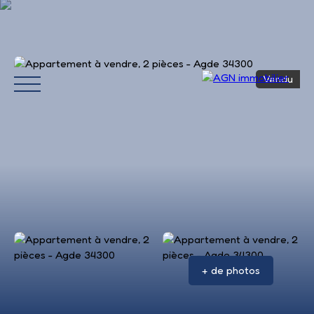
Vendu
Accueil
Acheter
Louer
Vendre
Avis 
+ de photos
Estimation