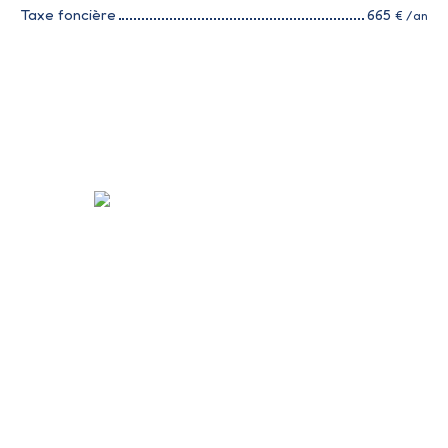
Taxe foncière
665
€ /an