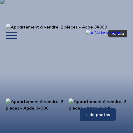
Vendu
Accueil
Acheter
Louer
Vendre
Avis 
+ de photos
Estimation