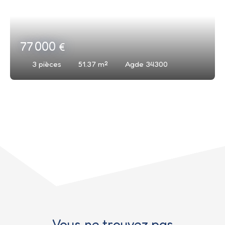
77 000
€
3
pièces
51.37
m²
Agde 34300
Vous ne trouvez pas