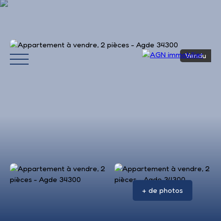
Vendu
Accueil
Acheter
Louer
Vendre
Avis 
+ de photos
Estimation