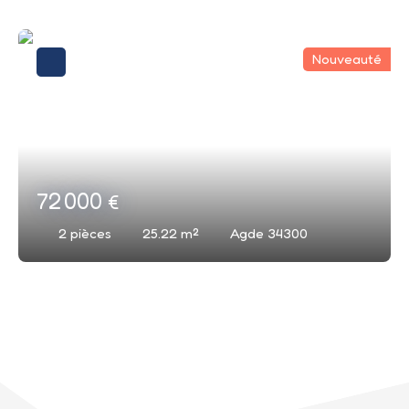
Nouveauté
72 000
€
2
pièces
25.22
m²
Agde 34300