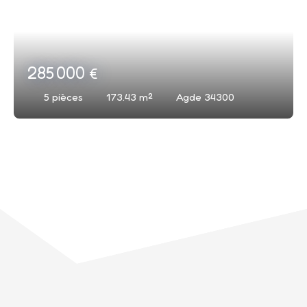
285 000
€
5
pièces
173.43
m²
Agde 34300