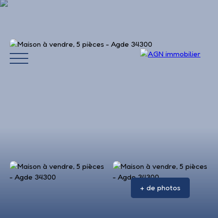
Accueil
Acheter
Louer
Vendre
Avis 
+ de photos
Estimation