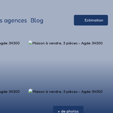
s agences
Blog
Estimation
+ de photos