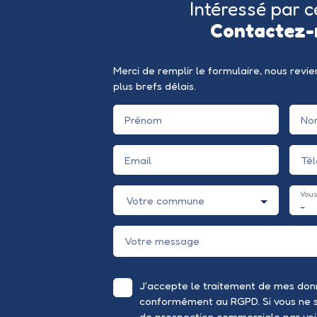
Intéressé par c
Contactez-
Merci de remplir le formulaire, nous revi
plus brefs délais.
Prénom
No
Email
Té
Vous
Votre commune
-
Votre message
J'accepte le traitement de mes don
conformément au RGPD. Si vous ne so
de prospection commerciale par voi