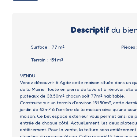
Descriptif
du bie
Surface
:
77
m²
Pièces
Terrain
:
151
m²
VENDU
Venez découvrir à Agde cette maison située dans un q
de la Mairie. Toute en pierre de lave et à rénover, elle 
plateaux de 38.50m² chacun soit 77m² habitable.
Construite sur un terrain d'environ 151.50m², cette der
jardin de 63m² à l'arrière de la maison ainsi qu'une cou
maison. Ce bel espace extérieur vous permet ainsi de p
entrée de chaque côté. Actuellement, les deux platea
entièrement. Pour la vente, la toiture sera entièrement 
plancher du premier étage.
Cette propriété, bien que n