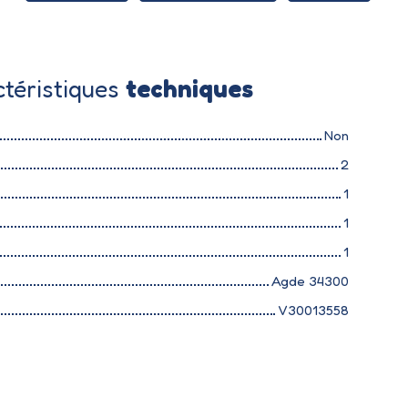
téristiques
techniques
Non
2
1
1
1
Agde 34300
V30013558