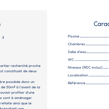
n
Carac
Piscine
:
3
Chambres
Salle d'eau
WC
uartier recherché proche
Niveaux (RDC inclus)
est constituait de deux
Localisation
nière possède donc un
Référence
r de 50m² à l'avant de la
ouvoir profiter d'une
ux sont à aménager
refaite ainsi que le
écessitant une