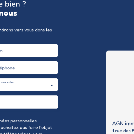
e bien ?
nous
endrons vers vous dans les
m
léphone
 souhaitez
nées personnelles
AGN imm
uhaitez pas faire l'objet
1 rue des 
e téléphonique, vous