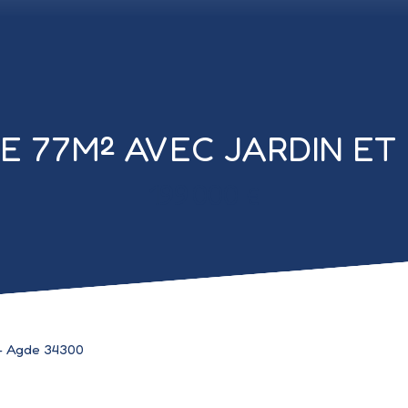
DE 77M² AVEC JARDIN ET
199 000
€
 - Agde 34300