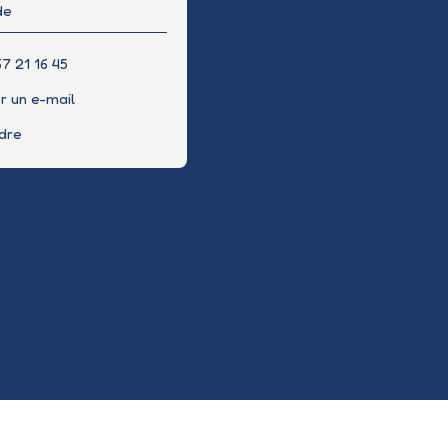
de
7 21 16 45
r un e-mail
ndre