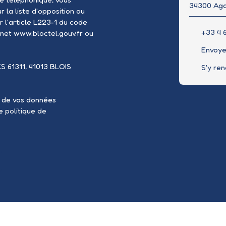
34300 Ag
 la liste d'opposition au
 l'article L223-1 du code
+33 4 6
rnet www.bloctel.gouv.fr ou
Envoye
CS 61311, 41013 BLOIS
S'y re
t de vos données
re
politique de