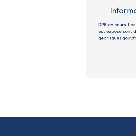
Inform
DPE en cours. Les
est exposé sont di
georisques.gouv.fr