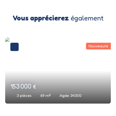
Vous apprécierez
également
Nouveauté
153 000
€
3
pièces
69
m²
Agde 34300