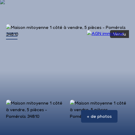
Vendu
Accueil
Acheter
Louer
Vendre
Avis 
+ de photos
Estimation