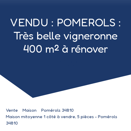
VENDU : POMEROLS :
Très belle vigneronne
400 m² à rénover
249 400
€
Vente
Maison
Pomérols 34810
Maison mitoyenne 1 côté à vendre, 5 pièces - Pomérols
34810