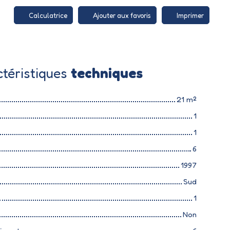
Calculatrice
Ajouter aux favoris
Imprimer
téristiques
techniques
21
m²
1
1
6
1997
Sud
1
Non