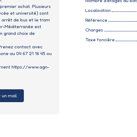
Nombre d'étages du bâ
 premier achat. Plusieurs
Localisation
ycée et université) sont
 arrêt de bus et le tram
Référence
er-Méditerranée est
Charges
un grand choix de
Taxe foncière
 Prenez contact avec
ne au 04 67 21 16 45 ou
ernent
https://www.agn-
 un mail