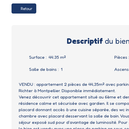
Retour
Descriptif
du bie
Surface
:
44.35
m²
Pièces
Salle de bains
:
1
Ascens
VENDU : appartement 2 pièces de 44,35m² avec parking
Richter à Montpellier. Disponible immédiatement.
Venez découvrir cet appartement situé au 6ème et der
résidence calme et sécurisée avec gardien. Il se comp
placard donnant accès à une cuisine séparée, des wc 
chambre avec placard desservant la salle de bain. Vous
séjour exposé sud pour d'avantage de luminosité. Pour
le bien est vendu avec une place de parking en sous-so