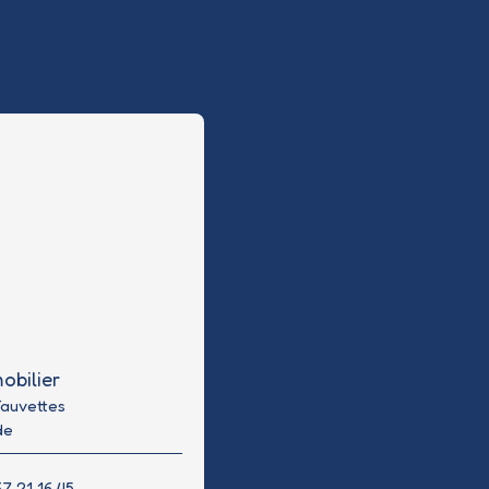
obilier
Fauvettes
de
7 21 16 45