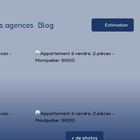
s agences
Blog
Estimation
+ de photos