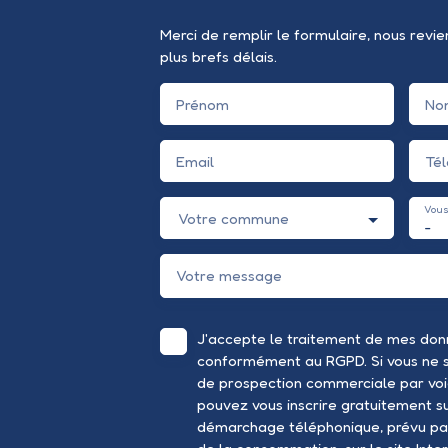
Merci de remplir le formulaire, nous revi
plus brefs délais.
Prénom
No
Email
Té
Vous
Votre commune
-
Votre message
J'accepte le traitement de mes don
conformément au RGPD. Si vous ne so
de prospection commerciale par voi
pouvez vous inscrire gratuitement sur
démarchage téléphonique, prévu par