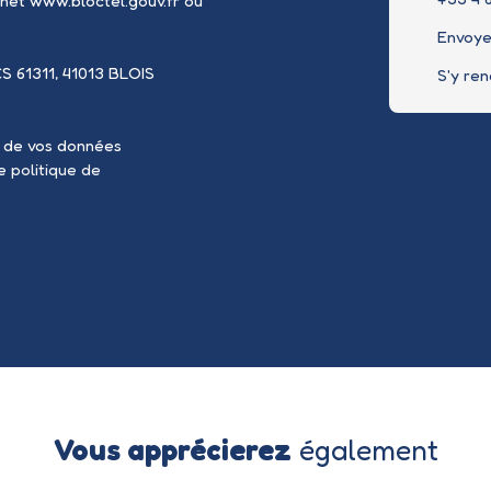
rnet www.bloctel.gouv.fr ou
Envoye
CS 61311, 41013 BLOIS
S'y re
t de vos données
re
politique de
Vous apprécierez
également