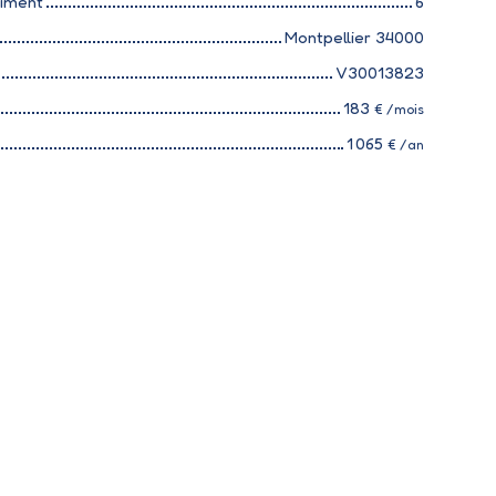
timent
6
Montpellier 34000
V30013823
183
€ /mois
1 065
€ /an