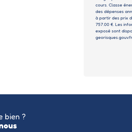
cours. Classe éne
des dépenses annu
à partir des prix 
757.00 €. Les info
exposé sont dispon
georisques.gouv.fr
e bien ?
nous