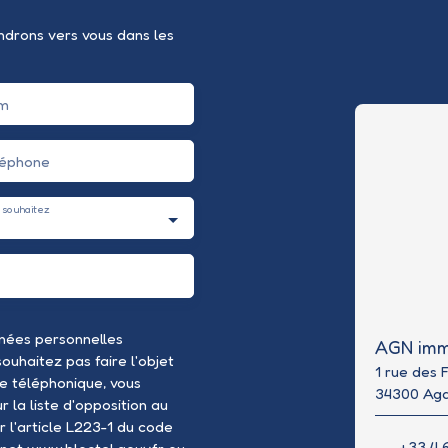
endrons vers vous dans les
m
léphone
 souhaitez
nées personnelles
AGN imm
uhaitez pas faire l'objet
1 rue des 
e téléphonique, vous
34300 Ag
 la liste d'opposition au
 l'article L223-1 du code
+33 4 6