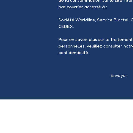
de la consommation, sur le site Inte
par courrier adressé à :
Société Worldline, Service Bloctel, 
CEDEX.
Pour en savoir plus sur le traitemen
personnelles, veuillez consulter not
confidentialité
.
Envoyer