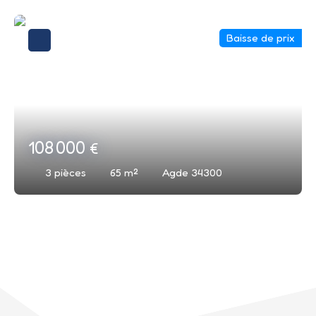
Baisse de prix
108 000
€
3
pièces
65
m²
Agde 34300