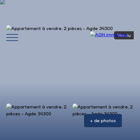
Vendu
Accueil
Acheter
Louer
Vendre
Avis 
+ de photos
Estimation