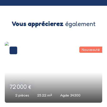
Vous apprécierez
également
Nouveauté
72 000
€
2
pièces
25.22
m²
Agde 34300