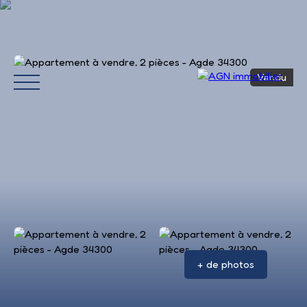
Vendu
Accueil
Acheter
Louer
Vendre
Avis 
+ de photos
Estimation