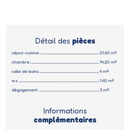
Détail des
pièces
séjour-cuisine
21,60 m²
chambre
14,20 m²
salle de bains
4 m²
w.c.
1,40 m²
dégagement
3 m²
Informations
complémentaires