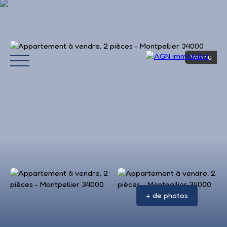
Vendu
Accueil
Acheter
Louer
Vendre
Avis 
+ de photos
Estimation