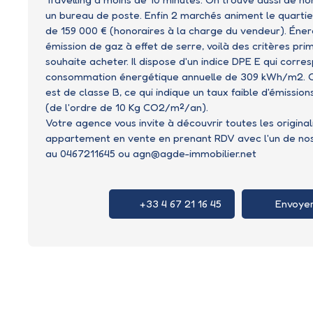
un bureau de poste. Enfin 2 marchés animent le quartier
de 159 000 € (honoraires à la charge du vendeur). Éne
émission de gaz à effet de serre, voilà des critères pri
souhaite acheter. Il dispose d'un indice DPE E qui corre
consommation énergétique annuelle de 309 kWh/m2. Qua
est de classe B, ce qui indique un taux faible d'émissio
(de l'ordre de 10 Kg CO2/m²/an).
Votre agence vous invite à découvrir toutes les original
appartement en vente en prenant RDV avec l'un de nos 
au 0467211645 ou agn@agde-immobilier.net
+33 4 67 21 16 45
Envoyer