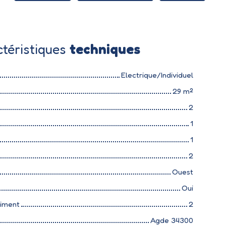
téristiques
techniques
Electrique/Individuel
29
m²
2
1
1
2
Ouest
Oui
timent
2
Agde 34300