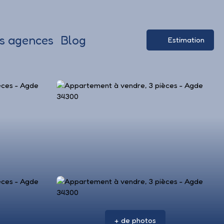
s agences
Blog
Estimation
+ de photos