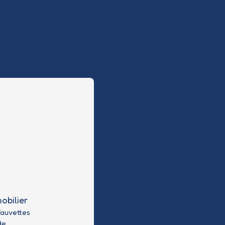
obilier
Fauvettes
de