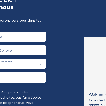
nous
endrons vers vous dans les
m
léphone
 souhaitez
nées personnelles
AGN imm
uhaitez pas faire l'objet
1 rue des 
e téléphonique, vous
34300 Ag