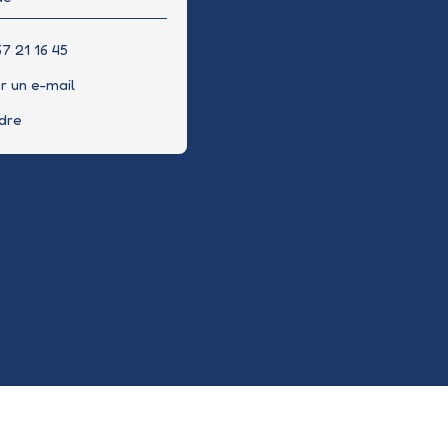
7 21 16 45
r un e-mail
ndre