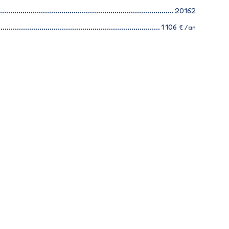
20162
1 106
€ /an