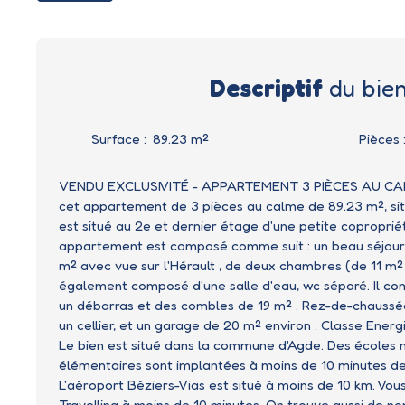
Descriptif
du bie
Surface
:
89.23
m²
Pièces
VENDU EXCLUSIVITÉ - APPARTEMENT 3 PIÈCES AU CALM
cet appartement de 3 pièces au calme de 89.23 m², sit
est situé au 2e et dernier étage d'une petite coproprié
appartement est composé comme suit : un beau séjour/
m² avec vue sur l'Hérault , de deux chambres (de 11 m² 
également composé d'une salle d'eau, wc séparé. Il co
un débarras et des combles de 19 m² . Rez-de-chaussé
un cellier, et un garage de 20 m² environ . Classe Energi
Le bien est situé dans la commune d'Agde. Des écoles 
élémentaires sont implantées à moins de 10 minutes d
L'aéroport Béziers-Vias est situé à moins de 10 km. Vou
Travelling à moins de 10 minutes. On trouve aussi de n