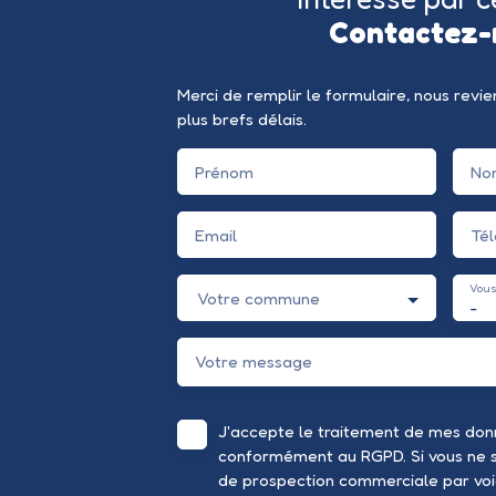
Contactez-
Merci de remplir le formulaire, nous revi
plus brefs délais.
Prénom
No
Email
Té
Vous
Votre commune
-
Votre message
J'accepte le traitement de mes don
conformément au RGPD. Si vous ne so
de prospection commerciale par voi