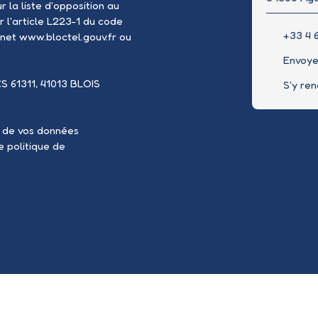
 la liste d'opposition au
 l'article L223-1 du code
+33 4 6
rnet www.bloctel.gouv.fr ou
Envoye
CS 61311, 41013 BLOIS
S'y re
t de vos données
re
politique de