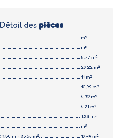
Détail des
pièces
,
m²
m²
8,77 m²
29,22 m²
11 m²
10,99 m²
4,32 m²
4,21 m²
1,28 m²
m²
 1.80 m = 85.56 m²,
19,44 m²