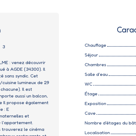
n
Carac
Chauffage
:
3
Séjour
E : venez découvrir
Chambres
ué à AGDE (34300). Il
Salle d'eau
té sans syndic. Cet
cuisine lumineux de 29
WC
chacune). Il est
Étage
mporte aussi un balcon,
e Il propose également
Exposition
e : E
Cave
maternelles et
e l'appartement.
Nombre d'étages du bâ
s trouverez le cinéma
Localisation
ombreux restaurants et