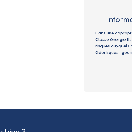
Inform
Dans une copropri
Classe énergie E, 
risques auxquels c
Géorisques : geori
e bien ?