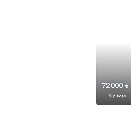
128 000
€
2
pièces