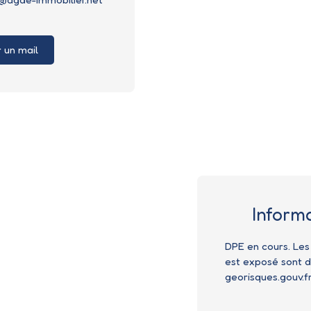
 un mail
Inform
DPE en cours. Les
est exposé sont di
georisques.gouv.fr