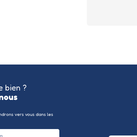
e bien ?
nous
endrons vers vous dans les
m