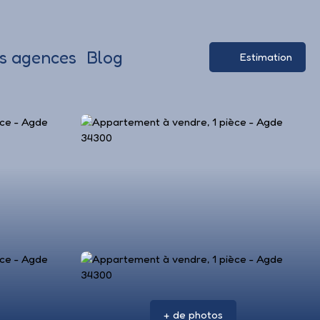
s agences
Blog
Estimation
+ de photos