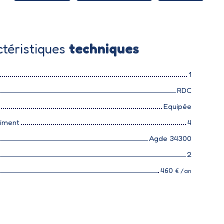
téristiques
techniques
1
RDC
Equipée
timent
4
Agde 34300
2
460
€ /an