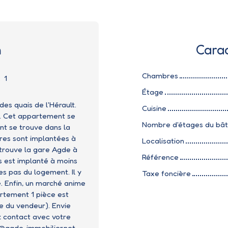
n
Carac
Chambres
:
1
Étage
s quais de l'Hérault.
Cuisine
t. Cet appartement se
Nombre d'étages du bâ
nt se trouve dans la
res sont implantées à
Localisation
 trouve la gare Agde à
Référence
s est implanté à moins
s pas du logement. Il y
Taxe foncière
. Enfin, un marché anime
artement 1 pièce est
e du vendeur). Envie
z contact avec votre
@agde-immobilier.net