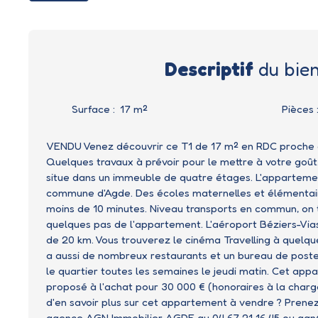
Descriptif
du bie
Surface
:
17
m²
Pièces
VENDU Venez découvrir ce T1 de 17 m² en RDC proche de
Quelques travaux à prévoir pour le mettre à votre goû
situe dans un immeuble de quatre étages. L'apparteme
commune d'Agde. Des écoles maternelles et élémentai
moins de 10 minutes. Niveau transports en commun, on
quelques pas de l'appartement. L'aéroport Béziers-Via
de 20 km. Vous trouverez le cinéma Travelling à quelque
a aussi de nombreux restaurants et un bureau de poste
le quartier toutes les semaines le jeudi matin. Cet app
proposé à l'achat pour 30 000 € (honoraires à la charg
d'en savoir plus sur cet appartement à vendre ? Prene
agence AGN Immobilier AGDE au 04 67 21 16 45 ou agn