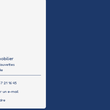
obilier
Fauvettes
de
7 21 16 45
r un e-mail
ndre