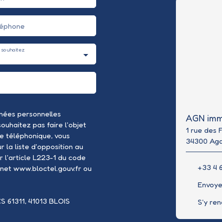
léphone
 souhaitez
nées personnelles
AGN imm
uhaitez pas faire l'objet
1 rue des 
e téléphonique, vous
34300 Ag
 la liste d'opposition au
 l'article L223-1 du code
+33 4 6
rnet www.bloctel.gouv.fr ou
Envoye
CS 61311, 41013 BLOIS
S'y re