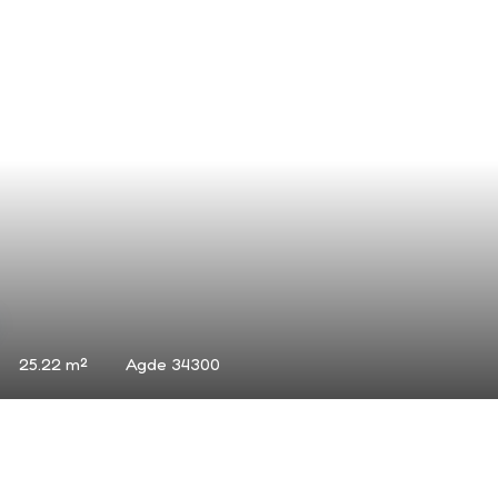
91.41
m²
Agde 34300