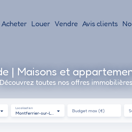
Acheter
Louer
Vendre
Avis clients
No
de | Maisons et apparteme
Découvrez toutes nos offres immobilière
Localisation
Budget max (€)
S
Montferrier-sur-Lez (34980)