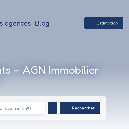
s agences
Blog
Estimation
nts – AGN Immobilier
s
Rechercher
urface min (m²)