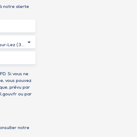
à notre alerte
Montferrier-sur-Lez (34980)
D. Si vous ne
ue, vous pouvez
ique, prévu par
l.gouv.fr ou par
consulter notre