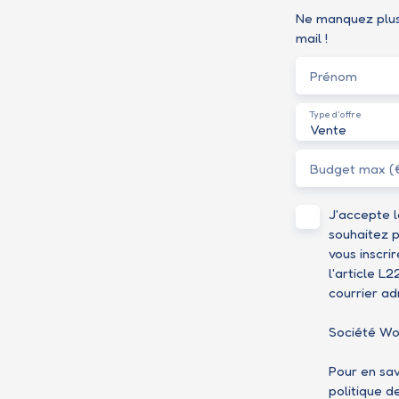
Ne manquez plus 
mail !
Prénom
Type d'offre
Vente
Budget max (
J'accepte 
souhaitez p
vous inscri
l'article L
courrier ad
Société Wor
Pour en sav
politique d