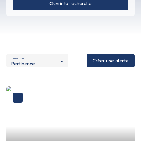
Ouvrir la recherche
Type d'offre
Vente
Type de bien
Appartement
Trier par
Localisation
Créer une alerte
Pertinence
Marseillan (34340)
Budget max (€)
Surface min (m²)
Rechercher