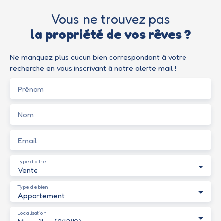
sur les risques auxquels ce bien est exposé sont
disponibles sur le site Géorisques : www. georisques. gouv.
Vous ne trouvez pas
fr. Si vous souhaitez visiter cet appartement, contactez
la propriété de vos rêves ?
votre agence AGN IMMOBILIER AGDE par téléphone 04 67
21 16 45 ou par mail agn@agde-immobilier. net. N'hésitez
pas à aller voir nos autres biens sur notre site internet
Ne manquez plus aucun bien correspondant à votre
www. agn-immobilier. net
recherche en vous inscrivant à notre alerte mail !
Prénom
Nom
Email
Type d'offre
Vente
Type de bien
Appartement
Localisation