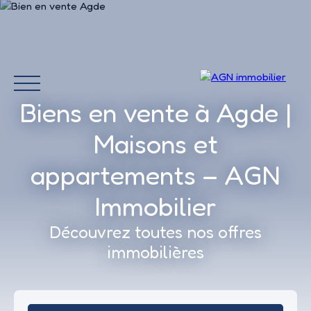
Biens en vente à Agde |
Maisons et
appartements – AGN
Immobilier
Découvrez toutes nos offres
Accueil
Acheter
immobilières
Louer
Vendre
Avis 
Estimation