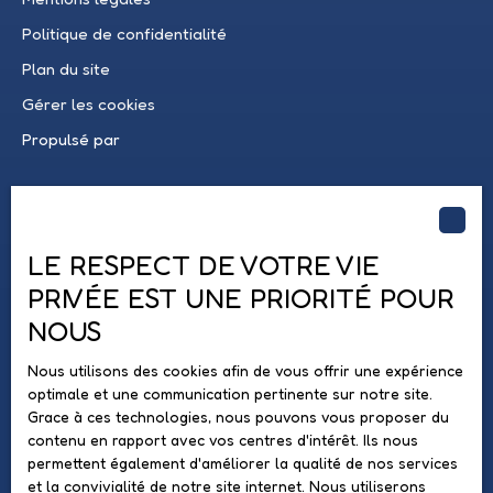
Politique de confidentialité
Plan du site
Gérer les cookies
Propulsé par
LE RESPECT DE VOTRE VIE
PRIVÉE EST UNE PRIORITÉ POUR
04 67 21 16 45
NOUS
AGN Immobilier Agde
Nous utilisons des cookies afin de vous offrir une expérience
agn@agde-immobilier.net
optimale et une communication pertinente sur notre site.
1 rue des Fauvettes
Grace à ces technologies, nous pouvons vous proposer du
contenu en rapport avec vos centres d'intérêt. Ils nous
34300 Agde
permettent également d'améliorer la qualité de nos services
AGN Immobilier Montpellier
et la convivialité de notre site internet. Nous utiliserons